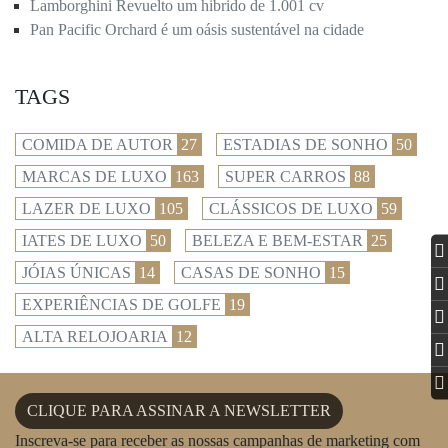
Lamborghini Revuelto um hibrido de 1.001 cv
Pan Pacific Orchard é um oásis sustentável na cidade
TAGS
COMIDA DE AUTOR
27
ESTADIAS DE SONHO
50
MARCAS DE LUXO
163
SUPER CARROS
88
LAZER DE LUXO
105
CLÁSSICOS DE LUXO
59
IATES DE LUXO
50
BELEZA E BEM-ESTAR
25
JÓIAS ÚNICAS
14
CASAS DE SONHO
15
EXPERIÊNCIAS DE GOLFE
19
ALTA RELOJOARIA
12
CLIQUE PARA ASSINAR A NEWSLETTER
Inscreva-se para receber as nossas campanhas de marketing com