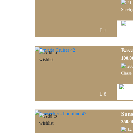
21
Serviço
1
Bava
100.0
20
Classe
8
Suns
350.0
14