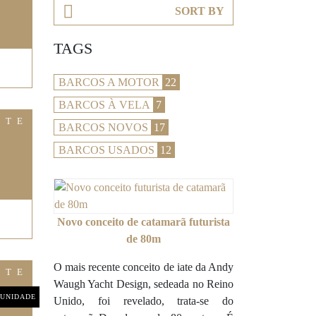
SORT BY
TAGS
BARCOS A MOTOR
22
BARCOS À VELA
7
ITE
BARCOS NOVOS
17
BARCOS USADOS
12
Novo conceito de catamarã futurista
de 80m
O mais recente conceito de iate da Andy
ITE
Waugh Yacht Design, sedeada no Reino
UNIDADE
Unido, foi revelado, trata-se do