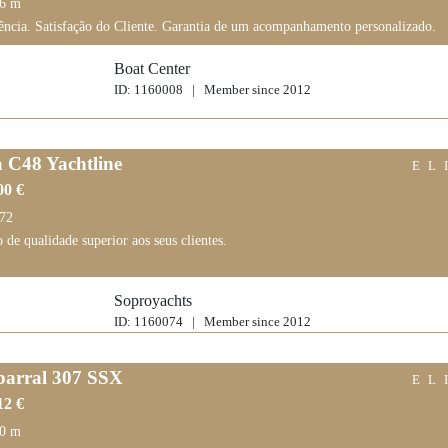
86 m
ência. Satisfação do Cliente. Garantia de um acompanhamento personalizado.
Boat Center
ID: 1160008 | Member since 2012
a C48 Yachtline
EL
00 €
,72
 de qualidade superior aos seus clientes.
Soproyachts
ID: 1160074 | Member since 2012
arral 307 SSX
EL
12 €
30 m