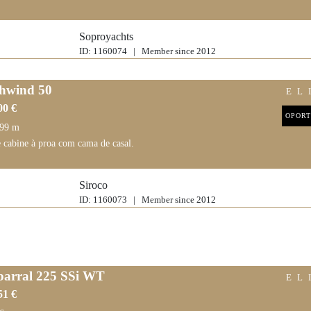
Soproyachts
ID: 1160074 | Member since 2012
hwind 50
EL
00 €
OPORT
.99 m
 cabine à proa com cama de casal.
Siroco
ID: 1160073 | Member since 2012
arral 225 SSi WT
EL
51 €