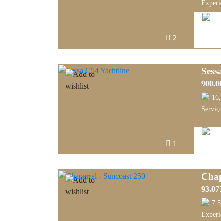
Experi
2
Sess
900.0
16
Serviço
1
Chap
93.07
7.
Experi