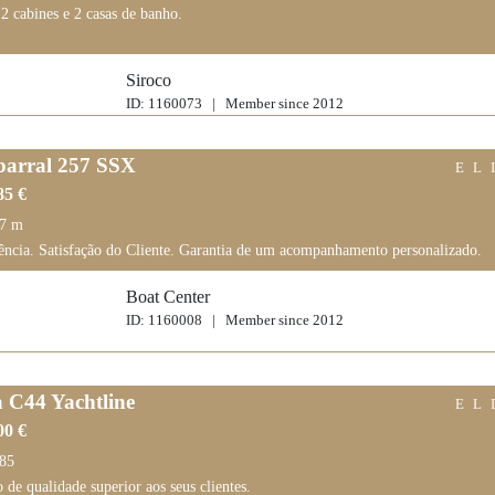
2 cabines e 2 casas de banho.
Siroco
ID: 1160073 | Member since 2012
arral 257 SSX
EL
85 €
77 m
ência. Satisfação do Cliente. Garantia de um acompanhamento personalizado.
Boat Center
ID: 1160008 | Member since 2012
a C44 Yachtline
EL
00 €
,85
 de qualidade superior aos seus clientes.