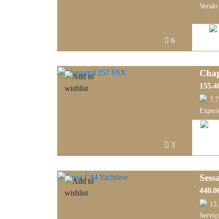
Versão 
6
Chap
155.4
7,
Experi
3
Sess
440.0
13
Serviço