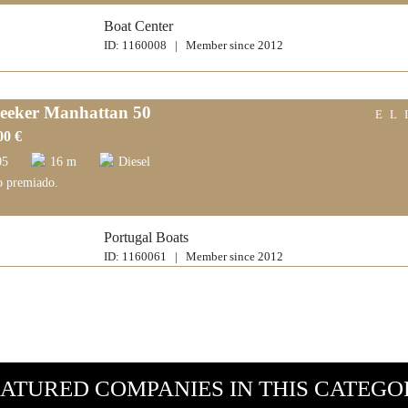
Boat Center
ID: 1160008 | Member since 2012
eeker Manhattan 50
EL
00 €
05
16 m
Diesel
 premiado.
Portugal Boats
ID: 1160061 | Member since 2012
ATURED COMPANIES IN THIS CATEG