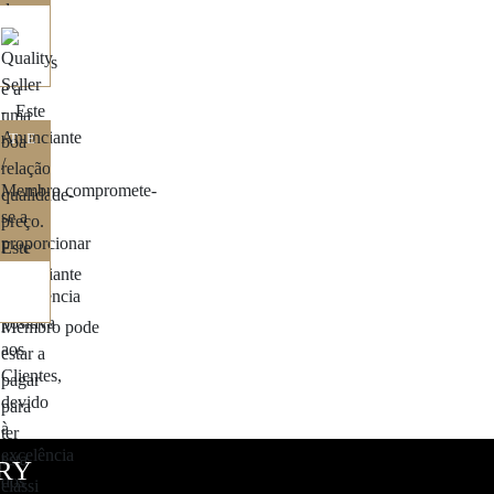
ITE
ORY