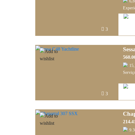
6,
Experi
3
Sess
560.0
15
Serviço
3
Chap
214.4
9.