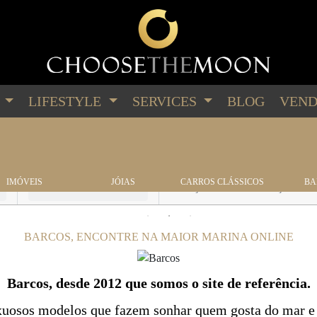
G
LIFESTYLE
SERVICES
BLOG
VEND
BARCOS
IMÓVEIS
JÓIAS
CARROS CLÁSSICOS
BA
Marca
BARCOS, ENCONTRE NA MAIOR MARINA ONLINE
Barcos, desde 2012 que somos o site de referência.
uxuosos modelos que fazem sonhar quem gosta do mar 