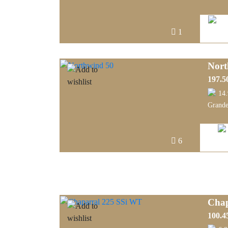
1
Nort
197.5
14
Grande
6
Chap
100.4