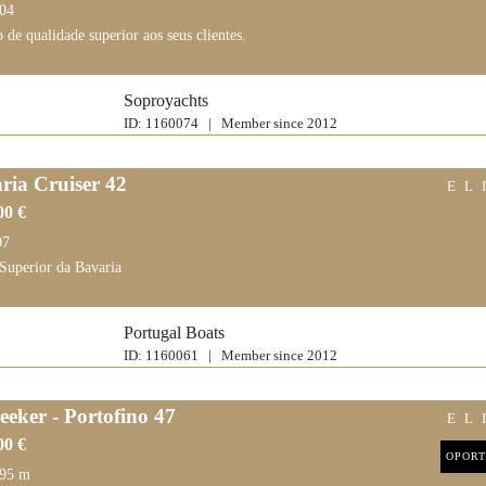
,04
 de qualidade superior aos seus clientes.
Soproyachts
ID: 1160074 | Member since 2012
ria Cruiser 42
EL
00 €
07
 Superior da Bavaria
Portugal Boats
ID: 1160061 | Member since 2012
eeker - Portofino 47
EL
00 €
OPORT
.95 m