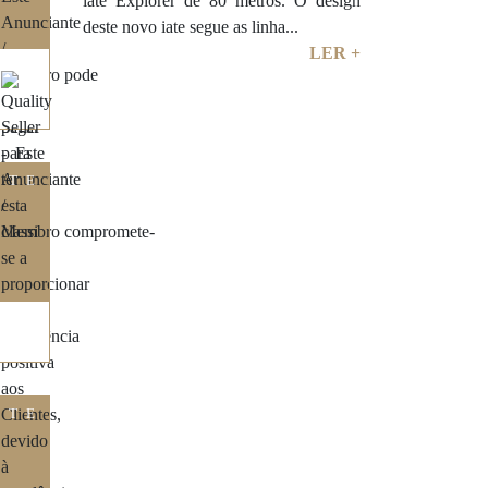
iate Explorer de 80 metros. O design
deste novo iate segue as linha...
LER +
ITE
ITE