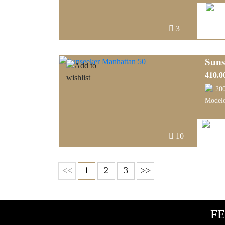
3
Suns
410.0
20
Modelo
10
<<
1
2
3
>>
FE