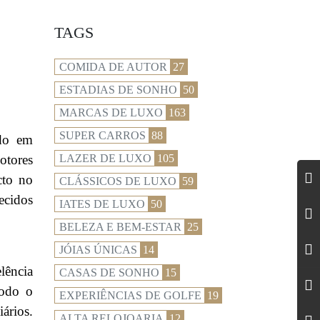
TAGS
COMIDA DE AUTOR
27
ESTADIAS DE SONHO
50
MARCAS DE LUXO
163
SUPER CARROS
88
ado em
otores
LAZER DE LUXO
105
cto no
CLÁSSICOS DE LUXO
59
ecidos
IATES DE LUXO
50
BELEZA E BEM-ESTAR
25
JÓIAS ÚNICAS
14
lência
CASAS DE SONHO
15
todo o
EXPERIÊNCIAS DE GOLFE
19
ários.
ALTA RELOJOARIA
12