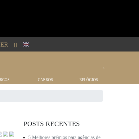
ER
RCOS
CARROS
RELÓGIOS
IMÓVEI
POSTS RECENTES
5 Melhores prémios para agências de