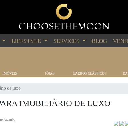
G
LIFESTYLE
SERVICES
BLOG
VEND
IMÓVEIS
JÓIAS
CARROS CLÁSSICOS
BA
ário de luxo
PARA IMOBILIÁRIO DE LUXO
te Awards