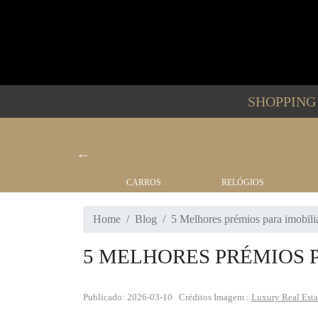
SHOPPIN
BARCOS
CARROS
RELÓGIOS
Home
Blog
5 Melhores prémios para imobili
5 MELHORES PRÉMIOS 
Publicado: 2026-03-10
Créditos Imagem :
Luxury Real Esta