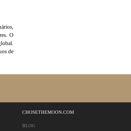
ários,
res. O
lobal.
uos de
CHOSETHEMOON.COM
BLOG