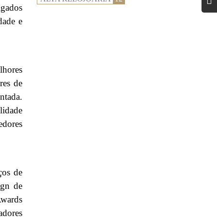
lgados
dade e
lhores
res de
ntada.
lidade
edores
ços de
ign de
Awards
iadores