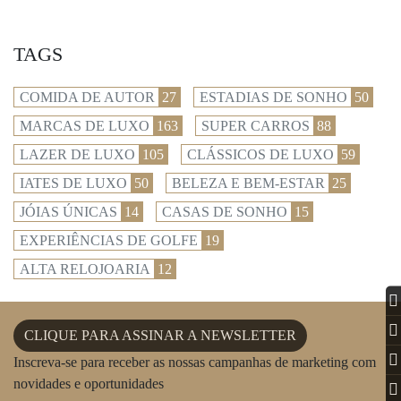
TAGS
COMIDA DE AUTOR
27
ESTADIAS DE SONHO
50
MARCAS DE LUXO
163
SUPER CARROS
88
LAZER DE LUXO
105
CLÁSSICOS DE LUXO
59
IATES DE LUXO
50
BELEZA E BEM-ESTAR
25
JÓIAS ÚNICAS
14
CASAS DE SONHO
15
EXPERIÊNCIAS DE GOLFE
19
ALTA RELOJOARIA
12
CLIQUE PARA ASSINAR A NEWSLETTER
Inscreva-se para receber as nossas campanhas de marketing com
novidades e oportunidades