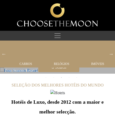
CARROS
HOTEIS
RELÓGIOS
IMÓVEIS
Search
Four Seasons Resort Lanai
SELEÇÃO DOS MELHORES HOTÉIS DO MUNDO
Hotéis de Luxo, desde 2012 com a maior e
melhor selecção.