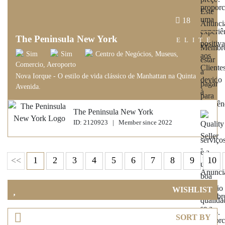
18
The Peninsula New York
ELITE
Sim
Sim
Centro de Negócios, Museus,
Comercio, Aeroporto
Nova Iorque - O estilo de vida clássico de Manhattan na Quinta
Avenida.
The Peninsula New York
ID: 2120923 | Member since 2022
<<
1
2
3
4
5
6
7
8
9
10
WISHLIST
SORT BY