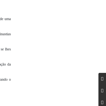
 de uma
inastias
 se lhes
ação da
urando o