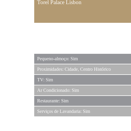
Torel Palace Lisbon
Pequeno-almoço: Sim
Proximidades: Cidade, Centro Histórico
TV: Sim
Ar Condicionado: Sim
Restaurante: Sim
Serviços de Lavandaria: Sim