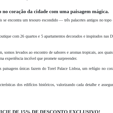
io no coração da cidade com uma paisagem mágica.
is se encontra um tesouro escondido — três palacetes antigos no topo
boutique com 26 quartos e 5 apartamentos decorados e inspirados nas D
m, somos levados ao encontro de sabores e aromas tropicais, aos quais
ma experiência incrível que promete surpreender.
as paisagens únicas fazem do Torel Palace Lisboa, um refúgio no cor
terísticas dos edifícios históricos, valorizando cada detalhe e asseg
ICIE DE 15% DE DESCONTO EXCLUSIVO!