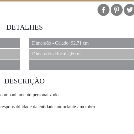
IMÓVEIS
DETALHES
JÓIAS
Dimensão - Calado: 92,71 cm
Dimensão - Boca: 2,60 m
CARROS CLÁSSICOS
DESCRIÇÃO
BARCOS
m acompanhamento personalizado.
 responsabilidade da entidade anunciante / membro.
HOTEIS