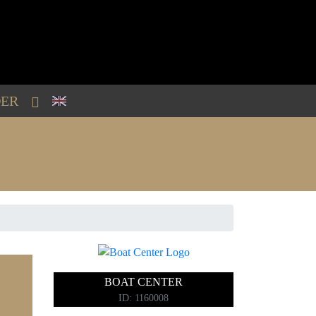
ER
BOAT CENTER
ID: 1160008