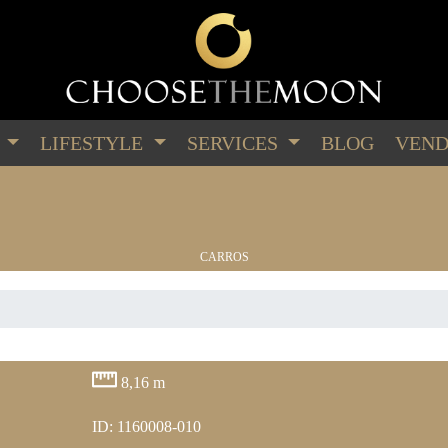
G
LIFESTYLE
SERVICES
BLOG
VEND
CARROS
RELÓGIOS
8,16 m
ID: 1160008-010