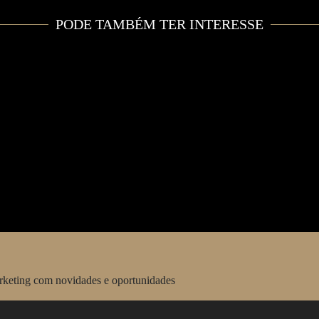
JATO PRIVADO
PODE TAMBÉM TER INTERESSE
CONCIERGE
ALUGUER DE CARRO
ALUGUER DE BARCOS
arketing com novidades e oportunidades
EVENTOS