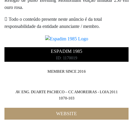
Relógio de pulso Breitling Montbrillant edição limitada 250 em
ouro rosa.
RESTAURANTES
Todo o conteúdo presente neste anúncio é da total
responsabilidade da entidade anunciante / membro.
SPAS
ESPADIM 1985
ID: 1170019
MEMBER SINCE 2016
GOLFE
AV. ENG. DUARTE PACHECO – CC AMOREIRAS - LOJA 2011
1070-103
FASHION ADVISER
WEBSITE