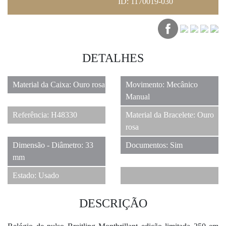
IMÓVEIS
ID: 1170019-030
JÓIAS
DETALHES
2
Material da Caixa: Ouro rosa
Movimento: Mecânico
Manual
CARROS CLÁSSICOS
Referência: H48330
Material da Bracelete: Ouro
rosa
Dimensão - Diâmetro: 33
Documentos: Sim
BARCOS
mm
Estado: Usado
DESCRIÇÃO
HOTEIS