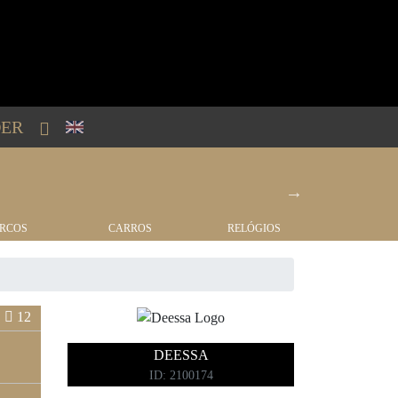
ER
RCOS
CARROS
RELÓGIOS
IMÓVEI
12
DEESSA
ID: 2100174