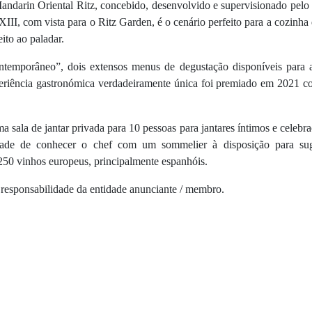
Mandarin Oriental Ritz, concebido, desenvolvido e supervisionado pel
III, com vista para o Ritz Garden, é o cenário perfeito para a cozinha
ito ao paladar.
ntemporâneo”, dois extensos menus de degustação disponíveis para 
periência gastronómica verdadeiramente única foi premiado em 2021 
a sala de jantar privada para 10 pessoas para jantares íntimos e celebr
dade de conhecer o chef com um sommelier à disposição para sug
250 vinhos europeus, principalmente espanhóis.
 responsabilidade da entidade anunciante / membro.