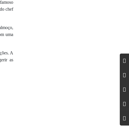
o famoso
 do chef
almoço,
com uma
ações. A
erir as