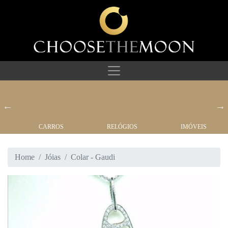
CARROS
RELÓGIOS
IMÓVEIS
Home
Jóias
Colar - Gaudi