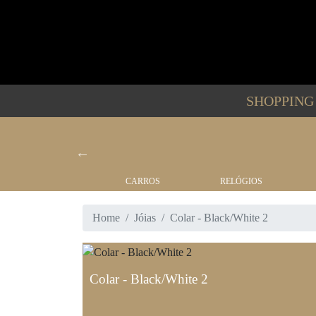
SHOPPIN
BARCOS
CARROS
RELÓGIOS
Home
Jóias
Colar - Black/White 2
Colar - Black/White 2