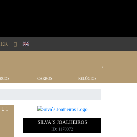
ER
RCOS
CARROS
RELÓGIOS
IMÓVEI
1
SILVA`S JOALHEIROS
ID: 1170072