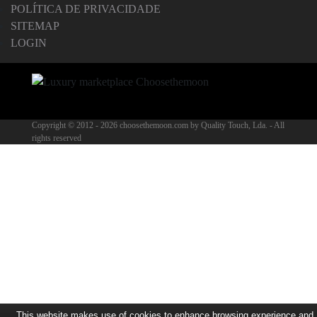
POLÍTICA DE PRIVACIDADE
SITEMAP
LOGIN
Copyright © 2012 -
2026 choosethemoon.com by Quality Touch, Lda. - All
rights reserved
This website makes use of cookies to enhance browsing experience and