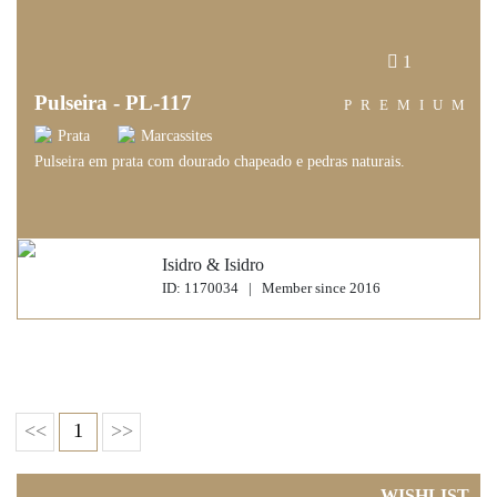
1
Pulseira - PL-117
PREMIUM
Prata
Marcassites
Pulseira em prata com dourado chapeado e pedras naturais.
Isidro & Isidro
ID: 1170034 | Member since 2016
<<
1
>>
WISHLIST