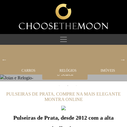
CARROS
JÓIAS
RELÓGIOS
IMÓVEIS
Search
PULSEIRAS DE PRATA, COMPRE NA MAIS ELEGANTE
MONTRA ONLINE
Pulseiras de Prata, desde 2012 com a alta