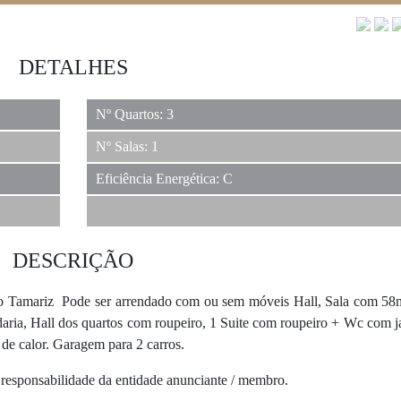
DETALHES
Nº Quartos: 3
Nº Salas: 1
Eficiência Energética: C
DESCRIÇÃO
 do Tamariz Pode ser arrendado com ou sem móveis Hall, Sala com 5
daria, Hall dos quartos com roupeiro, 1 Suite com roupeiro + Wc com j
de calor. Garagem para 2 carros.
 responsabilidade da entidade anunciante / membro.