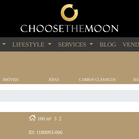
G
LIFESTYLE
SERVICES
BLOG
VEND
IMÓVEIS
JÓIAS
CARROS CLÁSSICOS
BA
180 m²
3
2
ID: 1180093-006