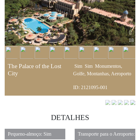
18
The Palace of the Lost
Sim
Sim
Monumentos,
City
Golfe, Montanhas, Aeroporto
ID: 2121095-001
DETALHES
Pequeno-almoço: Sim
Transporte para o Aeroporto: