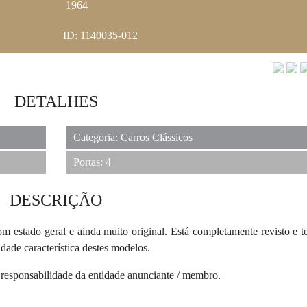
1964
ID: 1140035-012
DETALHES
Categoria: Carros Clássicos
Portas: 4
DESCRIÇÃO
m estado geral e ainda muito original. Está completamente revisto e 
ade característica destes modelos.
 responsabilidade da entidade anunciante / membro.