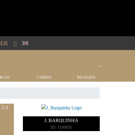
ER
RCOS
CARROS
RELÓGIOS
IMÓVEI
6
J. BARQUINHA
ID: 1140035