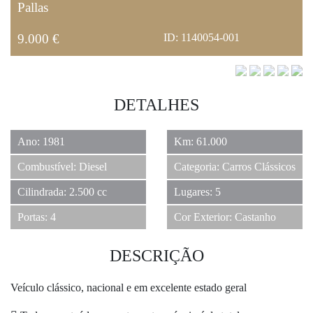
Pallas
9.000 €
ID: 1140054-001
DETALHES
Ano: 1981
Km: 61.000
Combustível: Diesel
Categoria: Carros Clássicos
Cilindrada: 2.500 cc
Lugares: 5
Portas: 4
Cor Exterior: Castanho
DESCRIÇÃO
Veículo clássico, nacional e em excelente estado geral