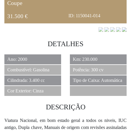
Coupe
31.500 €
ID: 1150041-014
DETALHES
Ano: 2000
Km: 230.000
Combustível: Gasolina
Potência: 300 cv
Cilindrada: 3.400 cc
Tipo de Caixa: Automática
Cor Exterior: Cinza
DESCRIÇÃO
Viatura Nacional, em bom estado geral a todos os niveis, IUC
antigo, Dupla chave, Manuais de origem com revisões assinaladas