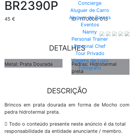
BR2390P
Concierge
Aluguer de Carro
Aluguer de Barcos
45 €
ID: 1170006-015
Eventos
Nanny
Personal Trainer
Personal Chef
DETALHES
Tour Privado
Viagens de Luxo
Metal: Prata Dourada
Pedras: Hidrotermal
Fotografo
preta
DESCRIÇÃO
Brincos em prata dourada em forma de Mocho com
pedra hidrotermal preta.
Todo o conteúdo presente neste anúncio é da total
responsabilidade da entidade anunciante / membro.